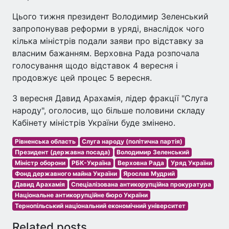
Цього тижня президент Володимир Зеленський
запропонував реформи в уряді, внаслідок чого
кілька міністрів подали заяви про відставку за
власним бажанням. Верховна Рада розпочала
голосування щодо відставок 4 вересня і
продовжує цей процес 5 вересня.
3 вересня Давид Арахамія, лідер фракції "Слуга
народу", оголосив, що більше половини складу
Кабінету міністрів України буде змінено.
Рівненська область
Слуга народу (політична партія)
Президент (державна посада)
Володимир Зеленський
Міністр оборони
РБК-Україна
Верховна Рада
Уряд України
Фонд державного майна України
Ярослав Мудрий
Давид Арахамія
Спеціалізована антикорупційна прокуратура
Національне антикорупційне бюро України
Тернопільський національний економічний університет
Related posts