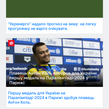
"Укренерго" надало прогноз на зиму: на легку
прогулянку не варто очікувати.
Першу медаль для України на
Паралімпіаді-2024 в Парижі здобув плавець
Антон Коль.