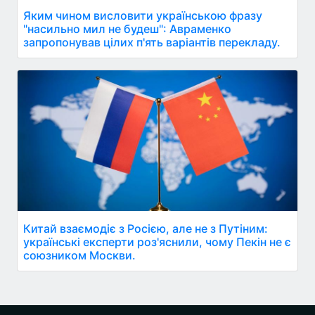
Яким чином висловити українською фразу
"насильно мил не будеш": Авраменко
запропонував цілих п'ять варіантів перекладу.
Китай взаємодіє з Росією, але не з Путіним:
українські експерти роз'яснили, чому Пекін не є
союзником Москви.