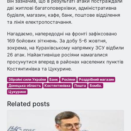
Він зазначив, що в результаті атаки постраждали
дві житлові багатоповерхівки, адміністративна
будівля, магазин, кафе, банк, поштове відділення
та лінія електропостачання.
Нагадаємо, напередодні на фронті зафіксовано
169 бойових зіткнень. За добу 5-6 жовтня,
зокрема, на Курахівському напрямку ЗСУ відбили
26 атак. Найактивніше росіяни намагалися
просунутися вперед в районах населених пунктів
Костянтинівка та Цукурине.
Збройні сили України
Банк
Росіяни
Роздрібний магазин
Донецька область
Костянтинівка
Пошта
Бомба.
Цукурине
Related posts