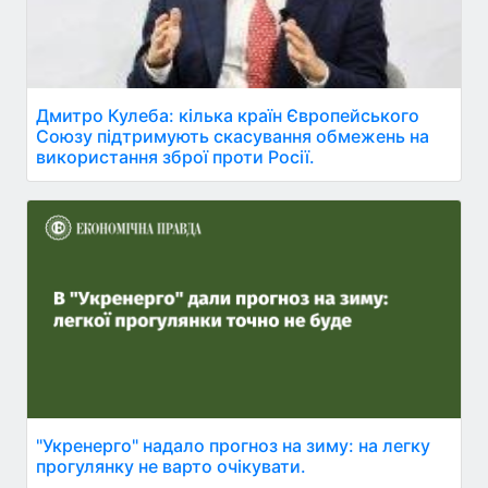
Дмитро Кулеба: кілька країн Європейського
Союзу підтримують скасування обмежень на
використання зброї проти Росії.
"Укренерго" надало прогноз на зиму: на легку
прогулянку не варто очікувати.