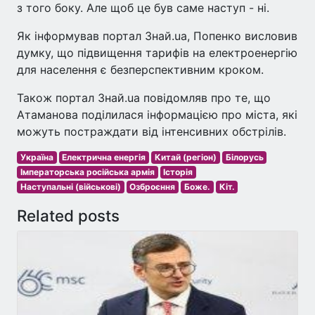
з того боку. Але щоб це був саме наступ - ні.
Як інформував портал Знай.ua, Попенко висловив
думку, що підвищення тарифів на електроенергію
для населення є безперспективним кроком.
Також портал Знай.ua повідомляв про те, що
Атаманова поділилася інформацією про міста, які
можуть постраждати від інтенсивних обстрілів.
Україна
Електрична енергія
Китай (регіон)
Білорусь
Імператорська російська армія
Історія
Наступальні (військові)
Озброєння
Боже.
Кіт.
Related posts