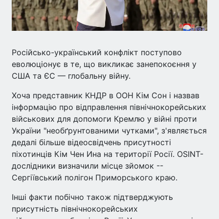
Російсько-український конфлікт поступово
еволюціонує в те, що викликає занепокоєння у
США та ЄС — глобальну війну.
Хоча представник КНДР в ООН Кім Сон і назвав
інформацію про відправлення північнокорейських
військових для допомоги Кремлю у війні проти
України "необґрунтованими чутками", з'являється
дедалі більше відеосвідчень присутності
піхотинців Кім Чен Ина на території Росії. OSINT-
дослідники визначили місце зйомок --
Сергіївський полігон Приморського краю.
Інші факти побічно також підтверджують
присутність північнокорейських