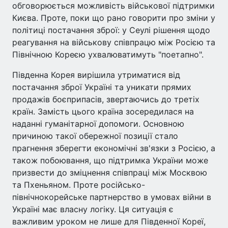
обговорюється можливість військової підтримки
Києва. Проте, поки що рано говорити про зміни у
політиці постачання зброї: у Сеулі рішення щодо
реагування на військову співпрацю між Росією та
Північною Кореєю ухвалюватимуть "поетапно".
Південна Корея вирішила утриматися від
постачання зброї Україні та уникати прямих
продажів боєприпасів, звертаючись до третіх
країн. Замість цього країна зосередилася на
наданні гуманітарної допомоги. Основною
причиною такої обережної позиції стало
прагнення зберегти економічні зв'язки з Росією, а
також побоювання, що підтримка України може
призвести до зміцнення співпраці між Москвою
та Пхеньяном. Проте російсько-
північнокорейське партнерство в умовах війни в
Україні має власну логіку. Ця ситуація є
важливим уроком не лише для Південної Кореї,