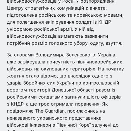
військовослужбовців у Росії. У розпорядженні
Центру стратегічних комунікацій є анкета,
підготовлена російською та корейською мовами,
для полегшення екіпірування солдат із КНДР
уніформою російської армії. У ній від
військовослужбовців вимагають зазначити
потрібний розмір головного убору, одягу, взуття.
За словами Володимира Зеленського, Україна
вже зафіксувала присутність північнокорейських
військових на окупованих територіях. На початку
жовтня стало відомо, що внаслідок одного з
ударів Збройних сил України по контрольованій
ворогом території Донецької області разом із
російськими солдатами загинули шість офіцерів
з КНДР, а ще троє отримали поранення. Як
повідомляє The Guardian, посилаючись на
неназваного українського представника,
військові інженери з Північної Кореї залучені до