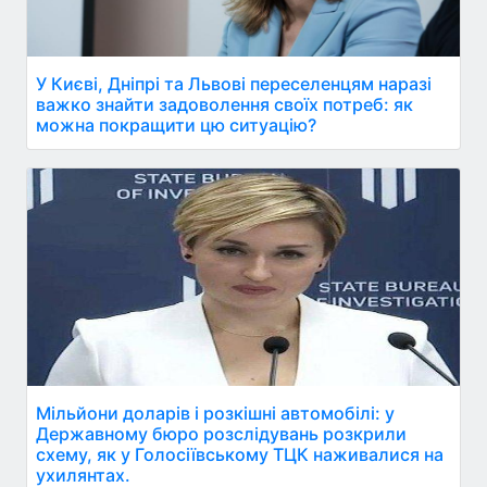
У Києві, Дніпрі та Львові переселенцям наразі
важко знайти задоволення своїх потреб: як
можна покращити цю ситуацію?
Мільйони доларів і розкішні автомобілі: у
Державному бюро розслідувань розкрили
схему, як у Голосіївському ТЦК наживалися на
ухилянтах.