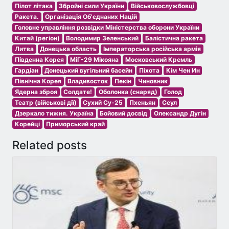
Пілот літака
Збройні сили України
Військовослужбовці
Ракета.
Організація Об'єднаних Націй
Головне управління розвідки Міністерства оборони України
Китай (регіон)
Володимир Зеленський
Балістична ракета
Литва
Донецька область
Імператорська російська армія
Південна Корея
МіГ-29 Мікояна
Московський Кремль
Гардіан
Донецький вугільний басейн
Піхота
Кім Чен Ин
Північна Корея
Владивосток
Пекін
Чиновник
Ядерна зброя
Солдате!
Оболонка (снаряд)
Голод
Театр (військові дії)
Сухий Су-25
Пхеньян
Сеул
Дзеркало тижня. Україна
Бойовий досвід
Олександр Дугін
Корейці
Приморський край
Related posts