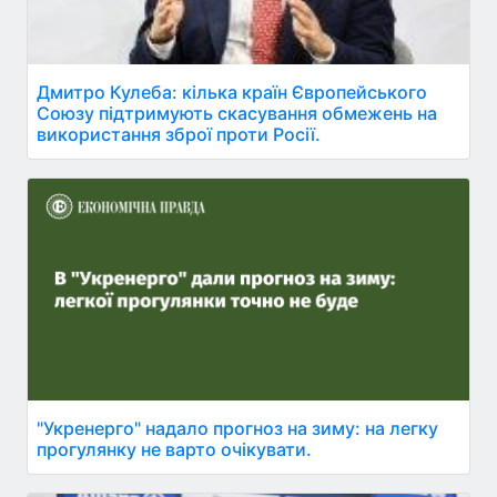
Дмитро Кулеба: кілька країн Європейського
Союзу підтримують скасування обмежень на
використання зброї проти Росії.
"Укренерго" надало прогноз на зиму: на легку
прогулянку не варто очікувати.