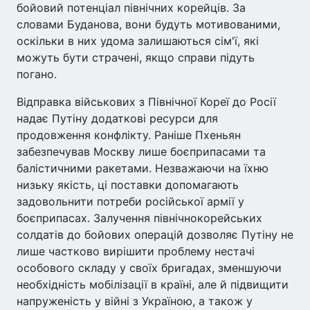
бойовий потенціал північних корейців. За
словами Буданова, вони будуть мотивованими,
оскільки в них удома залишаються сім'ї, які
можуть бути страчені, якщо справи підуть
погано.
Відправка військових з Північної Кореї до Росії
надає Путіну додаткові ресурси для
продовження конфлікту. Раніше Пхеньян
забезпечував Москву лише боєприпасами та
балістичними ракетами. Незважаючи на їхню
низьку якість, ці поставки допомагають
задовольнити потреби російської армії у
боєприпасах. Залучення північнокорейських
солдатів до бойових операцій дозволяє Путіну не
лише частково вирішити проблему нестачі
особового складу у своїх бригадах, зменшуючи
необхідність мобілізації в країні, але й підвищити
напруженість у війні з Україною, а також у