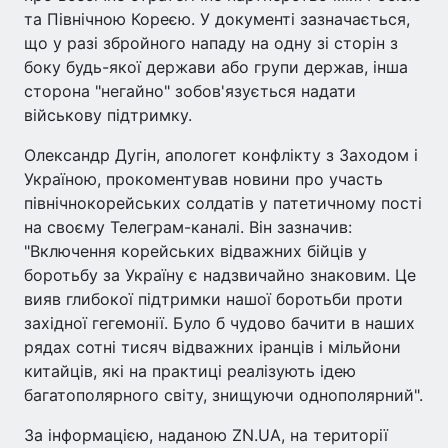
та Північною Кореєю. У документі зазначається,
що у разі збройного нападу на одну зі сторін з
боку будь-якої держави або групи держав, інша
сторона "негайно" зобов'язується надати
військову підтримку.
Олександр Дугін, апологет конфлікту з Заходом і
Україною, прокоментував новини про участь
північнокорейських солдатів у патетичному пості
на своєму Телеграм-каналі. Він зазначив:
"Включення корейських відважних бійців у
боротьбу за Україну є надзвичайно знаковим. Це
вияв глибокої підтримки нашої боротьби проти
західної гегемонії. Було б чудово бачити в наших
рядах сотні тисяч відважних іранців і мільйони
китайців, які на практиці реалізують ідею
багатополярного світу, знищуючи однополярний".
За інформацією, наданою ZN.UA, на території