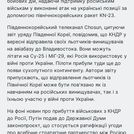
бойових дій, надаючи підтримку російським
військам у виконанні атак на українські позиції за
допомогою північнокорейських ракет KN-23.
Південнокорейський телеканал Chosun, цитуючи
звіт уряду Південної Кореї, повідомив, що КНДР у
вересні відправила своїх льотчиків-винищувачів
на авіабазу до Владивостока. Вони можуть
літати на Су-25 і МіГ-29, які Росія використовує у
війні проти України. Пілоти прибули туди ще до
появи сухопутного контингенту. Автори звіту
припускають, що відправлення льотчиків із
Північної Кореї може бути пов'язано як із
навчанням на російських винищувачах, так і з
їхньою участю у війні проти України.
На фоні новин про прибуття військових з КНДР
до Росії, Путін подав до Державної Думи
законопроєкт, що стосується ратифікації угоди
про всебічне стратегічне партнерство між Росією