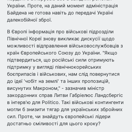
України. Проте, на даний момент адміністрація
Байдена не готова навіть до передачі Україні
далекобійної зброї.
В Європі інформація про військові підрозділи
Північної Кореї знову викликає дискусії щодо
можливості відправлення військовослужбовців з
країн Європейського Союзу до України. "Якщо
підтвердиться, що російські сили отримують
підтримку у вигляді північнокорейських
боєприпасів і військових, нам слід повернутися
до ідеї 'чобіт на землі' та інших пропозицій,
висунутих Макроном," - зазначив міністр
закордонних справ Литви Габріелюс Ландсбергіс
в інтерв'ю для Politico. Такі військові контингенти
могли б знизити тягар для українських збройних
сил. Проте, чи знайдуть європейські лідери
достатньо сміливості для цього кроку?