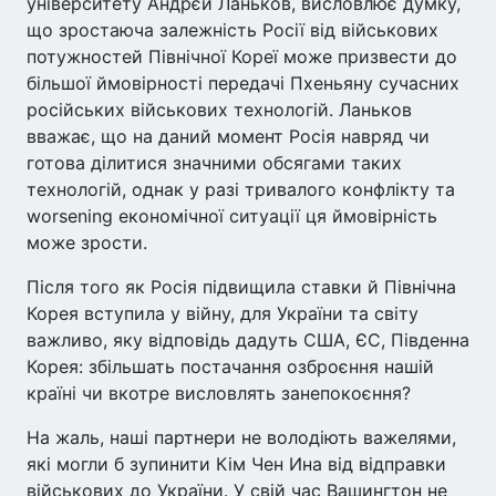
університету Андрєй Ланьков, висловлює думку,
що зростаюча залежність Росії від військових
потужностей Північної Кореї може призвести до
більшої ймовірності передачі Пхеньяну сучасних
російських військових технологій. Ланьков
вважає, що на даний момент Росія навряд чи
готова ділитися значними обсягами таких
технологій, однак у разі тривалого конфлікту та
worsening економічної ситуації ця ймовірність
може зрости.
Після того як Росія підвищила ставки й Північна
Корея вступила у війну, для України та світу
важливо, яку відповідь дадуть США, ЄС, Південна
Корея: збільшать постачання озброєння нашій
країні чи вкотре висловлять занепокоєння?
На жаль, наші партнери не володіють важелями,
які могли б зупинити Кім Чен Ина від відправки
військових до України. У свій час Вашингтон не