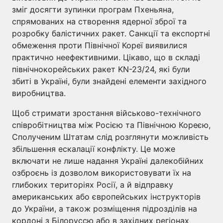
зміг досягти зупинки програм Пхеньяна,
спрямованих на створення ядерної зброї та
розробку балістичних ракет. Санкції та експортні
обмеження проти Північної Кореї виявилися
практично неефективними. Цікаво, що в складі
північнокорейських ракет KN-23/24, які були
збиті в Україні, були знайдені елементи західного
виробництва.
Щоб стримати зростання військово-технічного
співробітництва між Росією та Північною Кореєю,
Сполученим Штатам слід розглянути можливість
збільшення ескалації конфлікту. Це може
включати не лише надання Україні далекобійних
озброєнь із дозволом використовувати їх на
глибоких територіях Росії, а й відправку
американських або європейських інструкторів
до України, а також розміщення підрозділів на
кордоні з Білоруссю або в західних регіонах