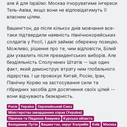
але й для Ізраїлю: Москва ігноруватиме інтереси
Тель-Авіва, якщо вони не відповідатимуть її
власним цілям.
Вашингтон, де після кількох днів мовчання все-
таки підтвердили наявність північнокорейських
солдатів у Росії, і далі займає обережну позицію.
Можливо, рішення про те, чим відповісти, Білий
дім ухвалить після президентських виборів. Але
бездіяльність Сполучених Штатів -- іще один
факт, який демонструє втрату ним глобального
лідерства. І це провокує Китай, Росію, Іран,
Північну Корею на застосування сили та
гібридних засобів для досягнення своїх цілей --
вони відчувають безкарність.
Росія
Україна
Європейський Союз
Міністерство закордонних справ (Україна)
Північна та Південна Америка
Курська область
Володимир Путін
Вашингтон, округ Колумбія
Київ
Москва