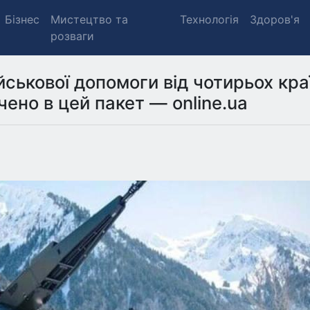
Бізнес
Мистецтво та
Технологія
Здоров'я
розваги
йськової допомоги від чотирьох кра
ено в цей пакет — online.ua