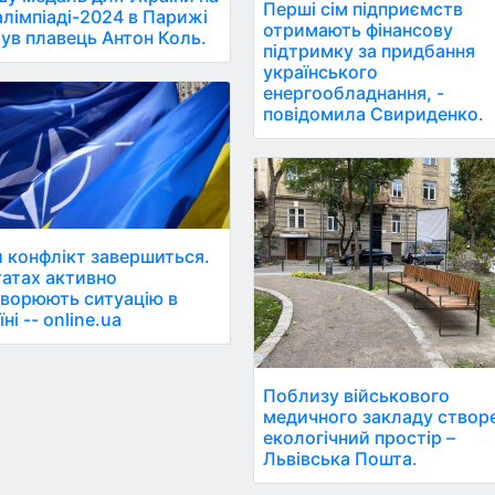
Перші сім підприємств
лімпіаді-2024 в Парижі
отримають фінансову
ув плавець Антон Коль.
підтримку за придбання
українського
енергообладнання, -
повідомила Свириденко.
 конфлікт завершиться.
атах активно
ворюють ситуацію в
ні -- online.ua
Поблизу військового
медичного закладу створ
екологічний простір –
Львівська Пошта.