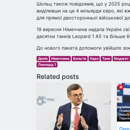
Шольц також повідомив, що у 2025 році
виділивши на це 4 мільярди євро, які в
для прямої двосторонньої військової д
19 вересня Німеччина надала Україні св
десятки танків Leopard 1 A5 та більше 6
До нового пакета допомоги увійшло зо
Данія
Німеччина
Бельгія
Євро
Танк
Бюджет
Леопард 1
Related posts
Перш