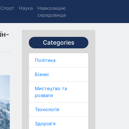
Спорт
Наука
Навколишнє
середовище
їн-
Categories
Політика
Бізнес
Мистецтво та
розваги
Технологія
Здоров'я