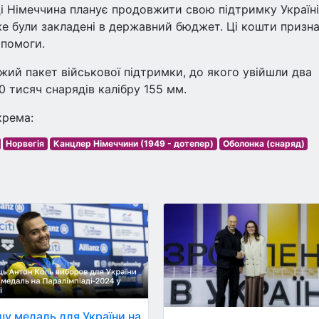
 Німеччина планує продовжити свою підтримку Україні
же були закладені в державний бюджет. Ці кошти призна
опомоги.
іжий пакет військової підтримки, до якого увійшли два
0 тисяч снарядів калібру 155 мм.
крема:
Норвегія
Канцлер Німеччини (1949 - дотепер)
Оболонка (снаряд)
у медаль для України на