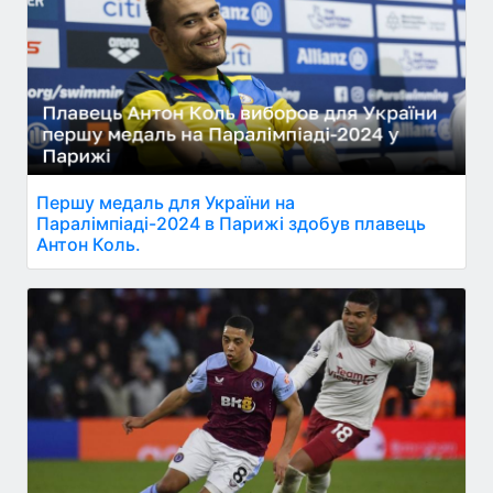
Першу медаль для України на
Паралімпіаді-2024 в Парижі здобув плавець
Антон Коль.