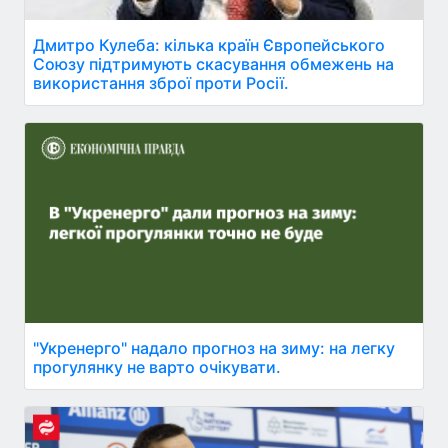
Дмитро Кулеба: кілька країн Європейського
Союзу підтримують скасування обмежень на
використання зброї проти Росії.
"Укренерго" надало прогноз на зиму: на легку
прогулянку не варто очікувати.