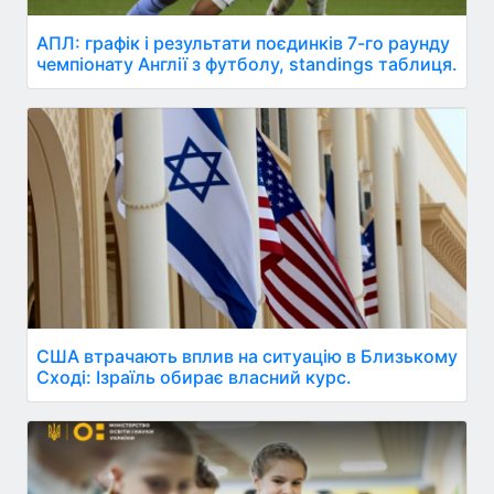
АПЛ: графік і результати поєдинків 7-го раунду
чемпіонату Англії з футболу, standings таблиця.
США втрачають вплив на ситуацію в Близькому
Сході: Ізраїль обирає власний курс.