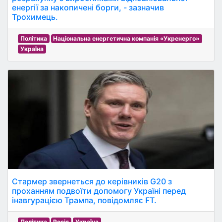
енергії за накопичені борги, - зазначив
Трохимець.
Політика
Національна енергетична компанія «Укренерго»
Україна
Стармер звернеться до керівників G20 з
проханням подвоїти допомогу Україні перед
інавгурацією Трампа, повідомляє FT.
Політика
Росія
Україна