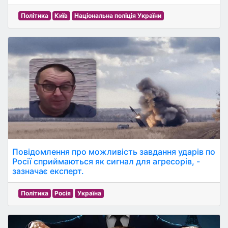
Політика
Київ
Національна поліція України
Повідомлення про можливість завдання ударів по
Росії сприймаються як сигнал для агресорів, -
зазначає експерт.
Політика
Росія
Україна