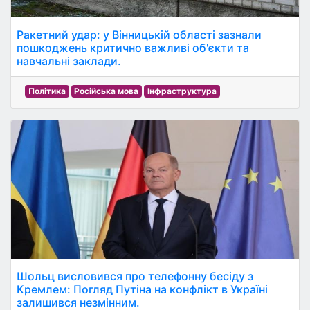
Ракетний удар: у Вінницькій області зазнали
пошкоджень критично важливі об'єкти та
навчальні заклади.
Політика
Російська мова
Інфраструктура
Шольц висловився про телефонну бесіду з
Кремлем: Погляд Путіна на конфлікт в Україні
залишився незмінним.