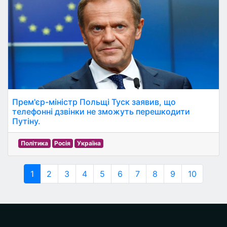
Прем'єр-міністр Польщі Туск заявив, що
телефонні дзвінки не зможуть перешкодити
Путіну.
Політика
Росія
Україна
1
2
3
4
5
6
7
8
9
10