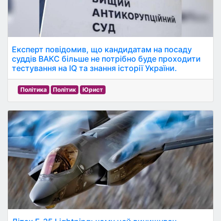
Експерт повідомив, що кандидатам на посаду
суддів ВАКС більше не потрібно буде проходити
тестування на IQ та знання історії України.
Політика
Політик
Юрист